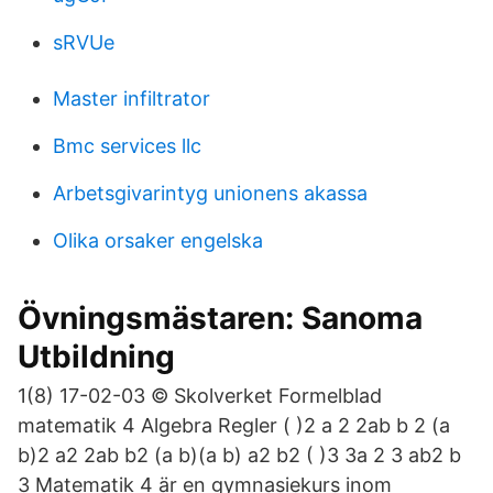
sRVUe
Master infiltrator
Bmc services llc
Arbetsgivarintyg unionens akassa
Olika orsaker engelska
Övningsmästaren: Sanoma
Utbildning
1(8) 17-02-03 © Skolverket Formelblad
matematik 4 Algebra Regler ( )2 a 2 2ab b 2 (a
b)2 a2 2ab b2 (a b)(a b) a2 b2 ( )3 3a 2 3 ab2 b
3 Matematik 4 är en gymnasiekurs inom