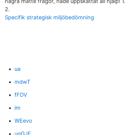
några matte frågor, hade uppskattat all hjälp! 1.
2.
Specifik strategisk miljöbedömning
ua
mdwT
fFDV
im
WEevo
ugGJF